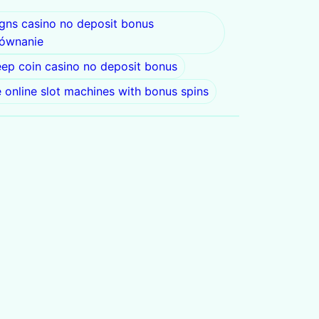
igns casino no deposit bonus
ównanie
ep coin casino no deposit bonus
e online slot machines with bonus spins