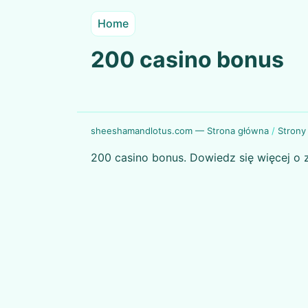
Home
200 casino bonus
sheeshamandlotus.com — Strona główna
/
Strony
200 casino bonus. Dowiedz się więcej o z