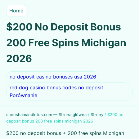
Home
$200 No Deposit Bonus
200 Free Spins Michigan
2026
no deposit casino bonuses usa 2026
red dog casino bonus codes no deposit
Porównanie
sheeshamandlotus.com — Strona główna
/
Strony
/
$200 no
deposit bonus 200 free spins michigan 2026
$200 no deposit bonus + 200 free spins Michigan