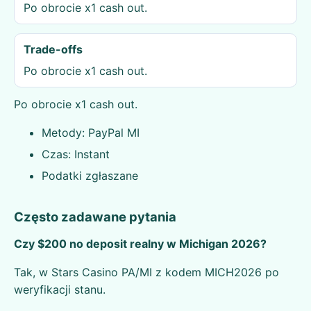
Po obrocie x1 cash out.
Trade-offs
Po obrocie x1 cash out.
Po obrocie x1 cash out.
Metody: PayPal MI
Czas: Instant
Podatki zgłaszane
Często zadawane pytania
Czy $200 no deposit realny w Michigan 2026?
Tak, w Stars Casino PA/MI z kodem MICH2026 po
weryfikacji stanu.