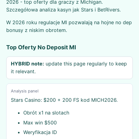
2026 - top oferty dla graczy z Michigan.
Szczegółowa analiza kasyn jak Stars i BetRivers.
W 2026 roku regulacje MI pozwalają na hojne no dep
bonusy z niskim obrotem.
Top Oferty No Deposit MI
HYBRID note:
update this page regularly to keep
it relevant.
Analysis panel
Stars Casino: $200 + 200 FS kod MICH2026.
Obrót x1 na slotach
Max win $500
Weryfikacja ID