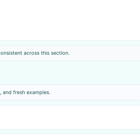
nsistent across this section.
ks, and fresh examples.