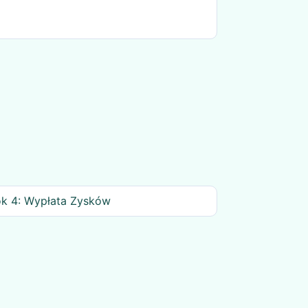
ok 4: Wypłata Zysków