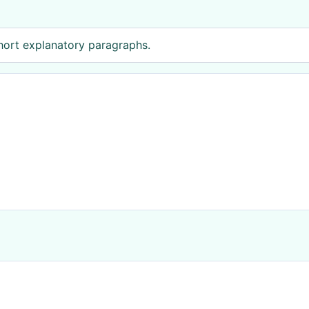
hort explanatory paragraphs.
a