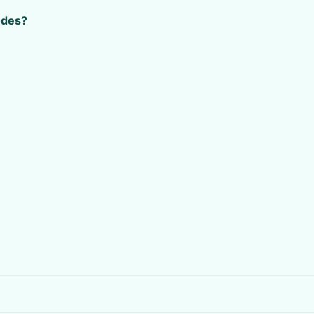
odes?