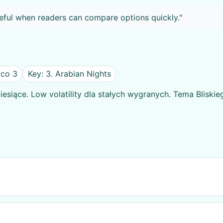
seful when readers can compare options quickly."
 co 3
Key: 3. Arabian Nights
esiące. Low volatility dla stałych wygranych. Tema Bliski