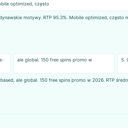
ile optimized, często
ynawskie motywy. RTP 95.3%. Mobile optimized, często mi
a-
ale global. 150 free spins promo w
5. 
-based, ale global. 150 free spins promo w 2026. RTP śred