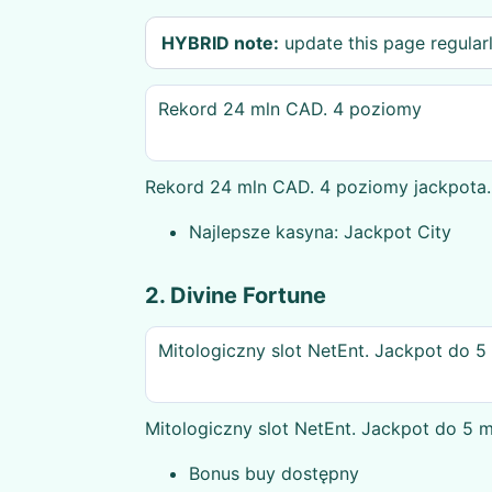
HYBRID note:
update this page regularl
Rekord 24 mln CAD. 4 poziomy
Rekord 24 mln CAD. 4 poziomy jackpota. 
Najlepsze kasyna: Jackpot City
2. Divine Fortune
Mitologiczny slot NetEnt. Jackpot do 5
Mitologiczny slot NetEnt. Jackpot do 5 ml
Bonus buy dostępny