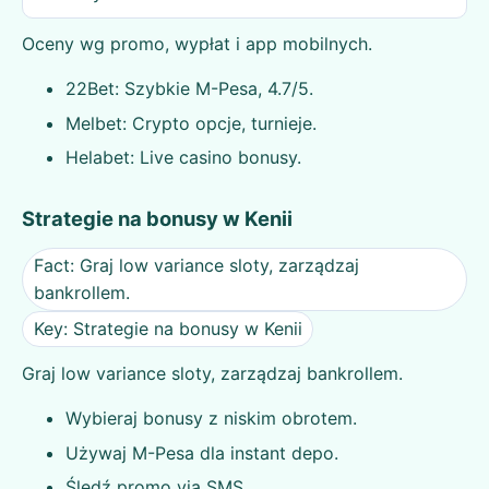
Oceny wg promo, wypłat i app mobilnych.
22Bet: Szybkie M-Pesa, 4.7/5.
Melbet: Crypto opcje, turnieje.
Helabet: Live casino bonusy.
Strategie na bonusy w Kenii
Fact: Graj low variance sloty, zarządzaj
bankrollem.
Key: Strategie na bonusy w Kenii
Graj low variance sloty, zarządzaj bankrollem.
Wybieraj bonusy z niskim obrotem.
Używaj M-Pesa dla instant depo.
Śledź promo via SMS.