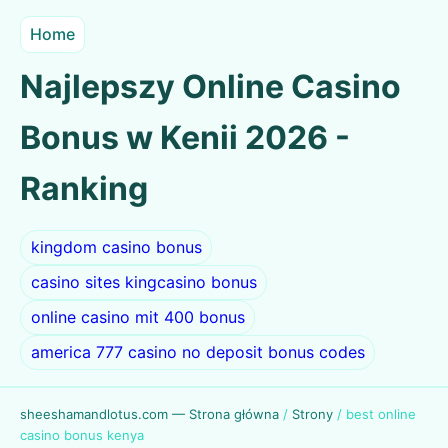
Home
Najlepszy Online Casino
Bonus w Kenii 2026 -
Ranking
kingdom casino bonus
casino sites kingcasino bonus
online casino mit 400 bonus
america 777 casino no deposit bonus codes
sheeshamandlotus.com — Strona główna
/
Strony
/
best online
casino bonus kenya