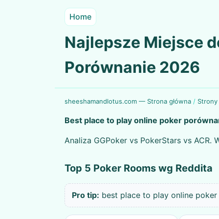
Home
Najlepsze Miejsce d
Porównanie 2026
sheeshamandlotus.com — Strona główna
/
Strony
Best place to play online poker porówna
Analiza GGPoker vs PokerStars vs ACR. W
Top 5 Poker Rooms wg Reddita
Pro tip:
best place to play online poker