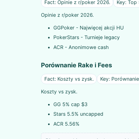
Fact: Opinie z r/poker 2026.
Key: Top
Opinie z r/poker 2026.
GGPoker - Najwięcej akcji HU
PokerStars - Turnieje legacy
ACR - Anonimowe cash
Porównanie Rake i Fees
Fact: Koszty vs zysk.
Key: Porównanie
Koszty vs zysk.
GG 5% cap $3
Stars 5.5% uncapped
ACR 5.56%