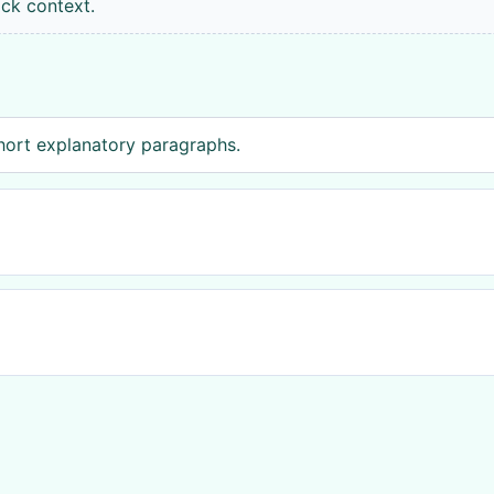
ick context.
hort explanatory paragraphs.