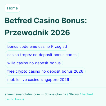
Home
Betfred Casino Bonus:
Przewodnik 2026
bonus code emu casino Przegląd
casino tropez no deposit bonus codes
willa casino no deposit bonus
free crypto casino no deposit bonus 2026
mobile live casino singapore 2026
sheeshamandlotus.com — Strona główna
/
Strony
/
betfred
casino bonus