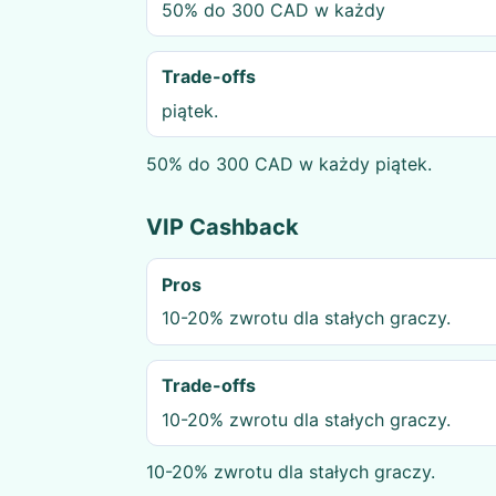
50% do 300 CAD w każdy
Trade-offs
piątek.
50% do 300 CAD w każdy piątek.
VIP Cashback
Pros
10-20% zwrotu dla stałych graczy.
Trade-offs
10-20% zwrotu dla stałych graczy.
10-20% zwrotu dla stałych graczy.