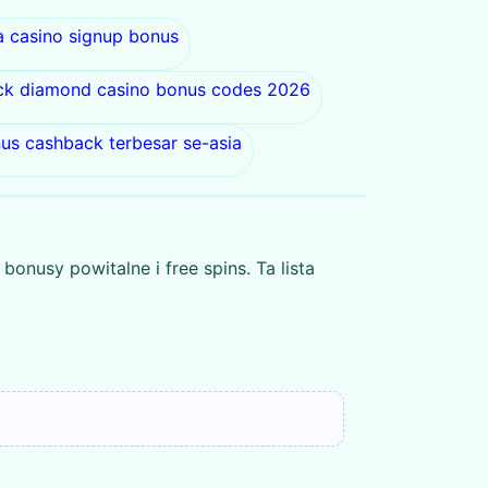
a casino signup bonus
ck diamond casino bonus codes 2026
us cashback terbesar se-asia
onusy powitalne i free spins. Ta lista