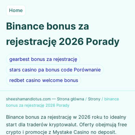
Home
Binance bonus za
rejestrację 2026 Porady
gearbest bonus za rejestrację
stars casino pa bonus code Porównanie
redbet casino welcome bonus
sheeshamandlotus.com — Strona główna
/
Strony
/
binance
bonus za rejestrację 2026 Porady
Binance bonus za rejestrację w 2026 roku to idealny
start dla traderów kryptowalut. Oferty obejmują free
crypto i promocje z Mystake Casino no deposit.