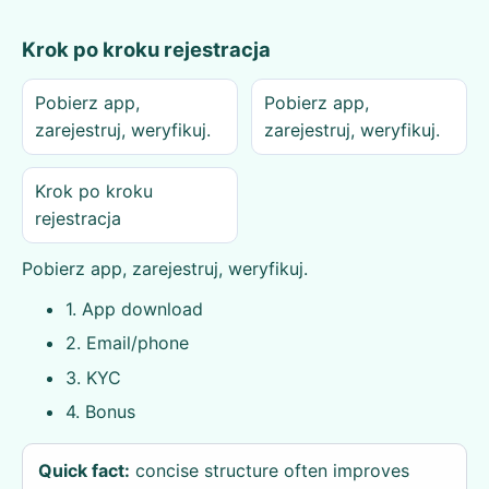
Krok po kroku rejestracja
Pobierz app,
Pobierz app,
zarejestruj, weryfikuj.
zarejestruj, weryfikuj.
Krok po kroku
rejestracja
Pobierz app, zarejestruj, weryfikuj.
1. App download
2. Email/phone
3. KYC
4. Bonus
Quick fact:
concise structure often improves