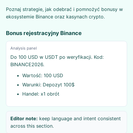
Poznaj strategie, jak odebrać i pomnożyć bonusy w
ekosystemie Binance oraz kasynach crypto.
Bonus rejestracyjny Binance
Analysis panel
Do 100 USD w USDT po weryfikacji. Kod:
BINANCE2026.
Wartość: 100 USD
Warunki: Depozyt 100$
Handel: x1 obrót
Editor note:
keep language and intent consistent
across this section.