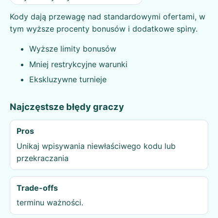
Kody dają przewagę nad standardowymi ofertami, w
tym wyższe procenty bonusów i dodatkowe spiny.
Wyższe limity bonusów
Mniej restrykcyjne warunki
Ekskluzywne turnieje
Najczęstsze błędy graczy
Pros
Unikaj wpisywania niewłaściwego kodu lub
przekraczania
Trade-offs
terminu ważności.