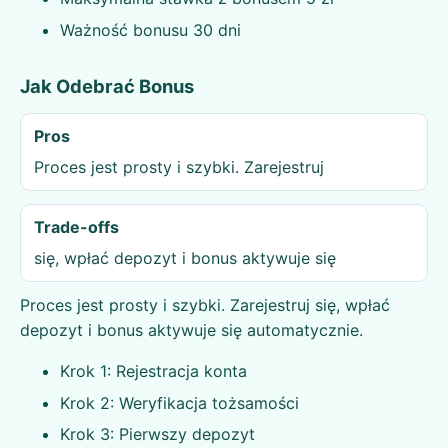
Ważność bonusu 30 dni
Jak Odebrać Bonus
Pros
Proces jest prosty i szybki. Zarejestruj
Trade-offs
się, wpłać depozyt i bonus aktywuje się
Proces jest prosty i szybki. Zarejestruj się, wpłać
depozyt i bonus aktywuje się automatycznie.
Krok 1: Rejestracja konta
Krok 2: Weryfikacja tożsamości
Krok 3: Pierwszy depozyt