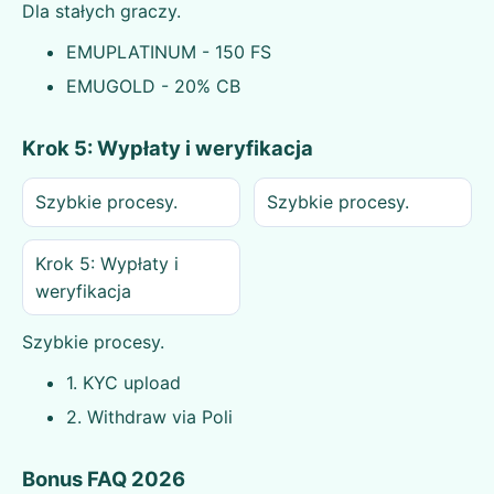
Dla stałych graczy.
EMUPLATINUM - 150 FS
EMUGOLD - 20% CB
Krok 5: Wypłaty i weryfikacja
Szybkie procesy.
Szybkie procesy.
Krok 5: Wypłaty i
weryfikacja
Szybkie procesy.
1. KYC upload
2. Withdraw via Poli
Bonus FAQ 2026