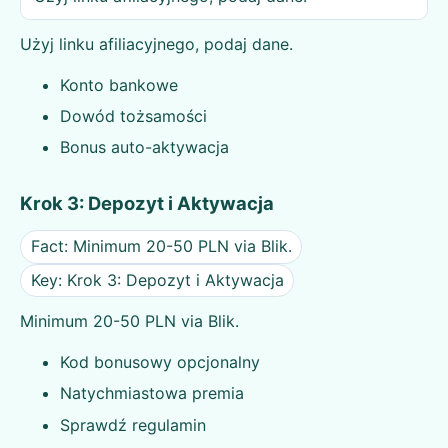
Użyj linku afiliacyjnego, podaj dane.
Konto bankowe
Dowód tożsamości
Bonus auto-aktywacja
Krok 3: Depozyt i Aktywacja
Fact: Minimum 20-50 PLN via Blik.
Key: Krok 3: Depozyt i Aktywacja
Minimum 20-50 PLN via Blik.
Kod bonusowy opcjonalny
Natychmiastowa premia
Sprawdź regulamin