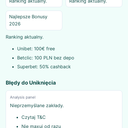
Ranking aktualny.
Ranking aktualny.
Najlepsze Bonusy
2026
Ranking aktualny.
Unibet: 100€ free
Betclic: 100 PLN bez depo
Superbet: 50% cashback
Błędy do Uniknięcia
Analysis panel
Nieprzemyślane zakłady.
Czytaj T&C
Nie maxuj od razu