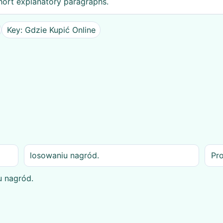
hort explanatory paragraphs.
Key: Gdzie Kupić Online
losowaniu nagród.
Pr
u nagród.