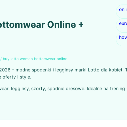
onl
ttomwear Online +
eur
how
/
buy lotto women bottomwear online
026 – modne spodenki i legginsy marki Lotto dla kobiet. T
oferty i style.
ar: legginsy, szorty, spodnie dresowe. Idealne na trenin