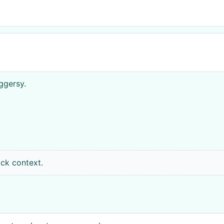
ggersy.
ick context.