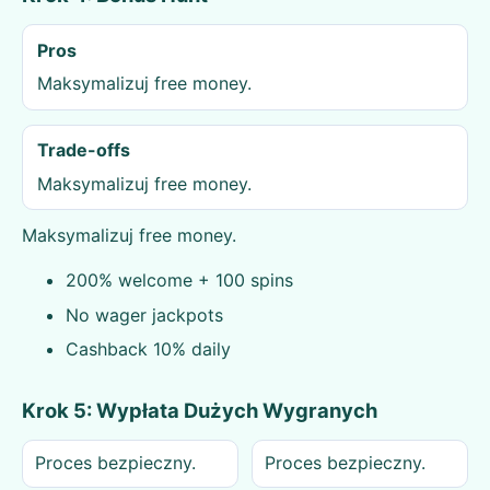
Pros
Maksymalizuj free money.
Trade-offs
Maksymalizuj free money.
Maksymalizuj free money.
200% welcome + 100 spins
No wager jackpots
Cashback 10% daily
Krok 5: Wypłata Dużych Wygranych
Proces bezpieczny.
Proces bezpieczny.