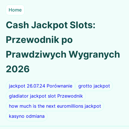
Home
Cash Jackpot Slots:
Przewodnik po
Prawdziwych Wygranych
2026
jackpot 26.07.24 Porównanie
grotto jackpot
gladiator jackpot slot Przewodnik
how much is the next euromillions jackpot
kasyno odmiana