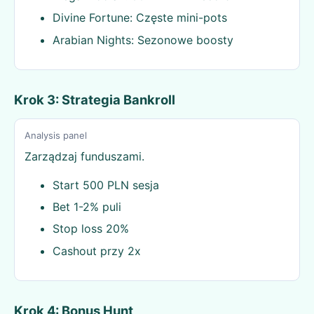
Divine Fortune: Częste mini-pots
Arabian Nights: Sezonowe boosty
Krok 3: Strategia Bankroll
Analysis panel
Zarządzaj funduszami.
Start 500 PLN sesja
Bet 1-2% puli
Stop loss 20%
Cashout przy 2x
Krok 4: Bonus Hunt