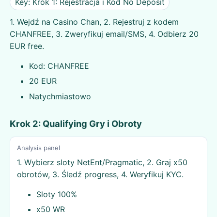
Key: Krok 1: Rejestracja i Kod No Deposit
1. Wejdź na Casino Chan, 2. Rejestruj z kodem
CHANFREE, 3. Zweryfikuj email/SMS, 4. Odbierz 20
EUR free.
Kod: CHANFREE
20 EUR
Natychmiastowo
Krok 2: Qualifying Gry i Obroty
Analysis panel
1. Wybierz sloty NetEnt/Pragmatic, 2. Graj x50
obrotów, 3. Śledź progress, 4. Weryfikuj KYC.
Sloty 100%
x50 WR