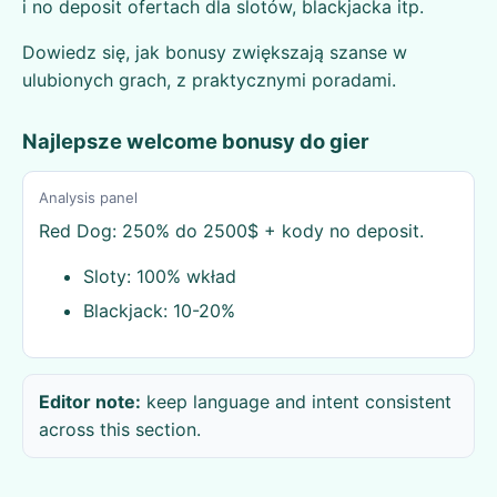
i no deposit ofertach dla slotów, blackjacka itp.
Dowiedz się, jak bonusy zwiększają szanse w
ulubionych grach, z praktycznymi poradami.
Najlepsze welcome bonusy do gier
Analysis panel
Red Dog: 250% do 2500$ + kody no deposit.
Sloty: 100% wkład
Blackjack: 10-20%
Editor note:
keep language and intent consistent
across this section.