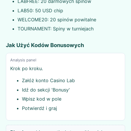
LABFREE: 20 darmowych spinów
LAB50: 50 USD chip
WELCOME20: 20 spinów powitalne
TOURNAMENT: Spiny w turniejach
Jak Użyć Kodów Bonusowych
Analysis panel
Krok po kroku.
Załóż konto Casino Lab
Idź do sekcji 'Bonusy'
Wpisz kod w pole
Potwierdź i graj