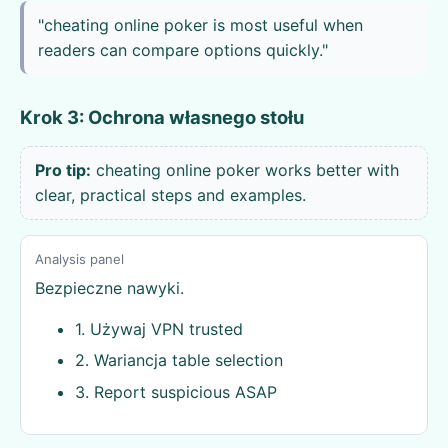
"cheating online poker is most useful when
readers can compare options quickly."
Krok 3: Ochrona własnego stołu
Pro tip:
cheating online poker works better with
clear, practical steps and examples.
Analysis panel
Bezpieczne nawyki.
1. Używaj VPN trusted
2. Wariancja table selection
3. Report suspicious ASAP