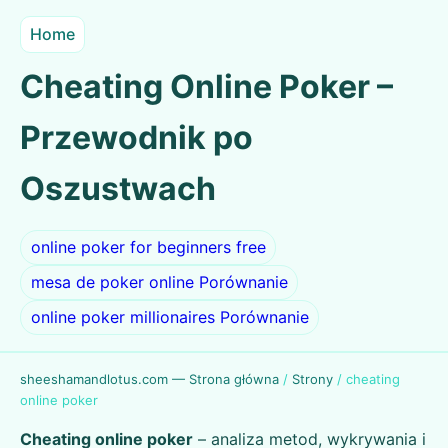
Home
Cheating Online Poker –
Przewodnik po
Oszustwach
online poker for beginners free
mesa de poker online Porównanie
online poker millionaires Porównanie
sheeshamandlotus.com — Strona główna
/
Strony
/
cheating
online poker
Cheating online poker
– analiza metod, wykrywania i