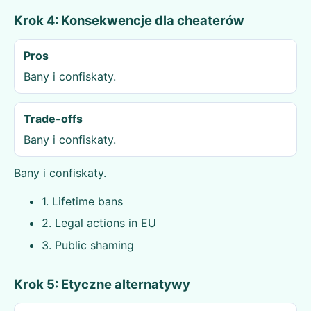
Krok 4: Konsekwencje dla cheaterów
Pros
Bany i confiskaty.
Trade-offs
Bany i confiskaty.
Bany i confiskaty.
1. Lifetime bans
2. Legal actions in EU
3. Public shaming
Krok 5: Etyczne alternatywy