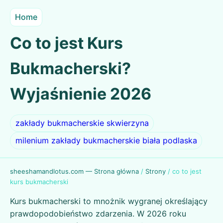
Home
Co to jest Kurs
Bukmacherski?
Wyjaśnienie 2026
zakłady bukmacherskie skwierzyna
milenium zakłady bukmacherskie biała podlaska
sheeshamandlotus.com — Strona główna
/
Strony
/
co to jest
kurs bukmacherski
Kurs bukmacherski to mnożnik wygranej określający
prawdopodobieństwo zdarzenia. W 2026 roku