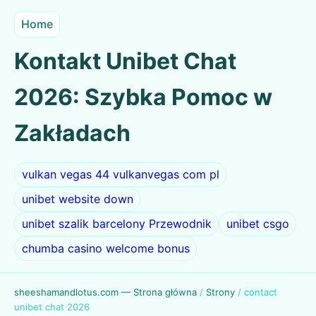
Home
Kontakt Unibet Chat
2026: Szybka Pomoc w
Zakładach
vulkan vegas 44 vulkanvegas com pl
unibet website down
unibet szalik barcelony Przewodnik
unibet csgo
chumba casino welcome bonus
sheeshamandlotus.com — Strona główna
/
Strony
/
contact
unibet chat 2026