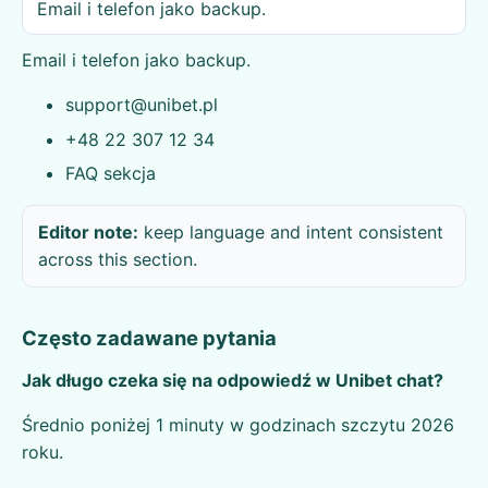
Email i telefon jako backup.
Email i telefon jako backup.
support@unibet.pl
+48 22 307 12 34
FAQ sekcja
Editor note:
keep language and intent consistent
across this section.
Często zadawane pytania
Jak długo czeka się na odpowiedź w Unibet chat?
Średnio poniżej 1 minuty w godzinach szczytu 2026
roku.