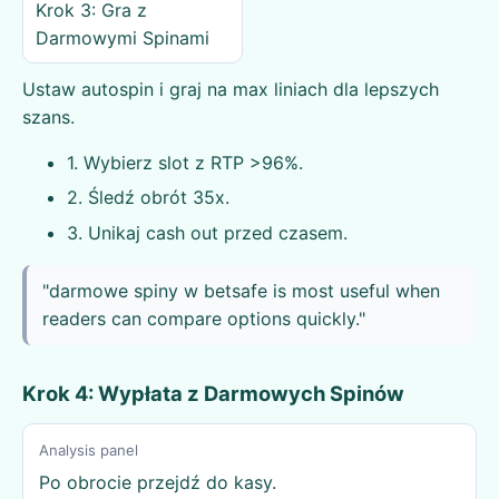
Krok 3: Gra z
Darmowymi Spinami
Ustaw autospin i graj na max liniach dla lepszych
szans.
1. Wybierz slot z RTP >96%.
2. Śledź obrót 35x.
3. Unikaj cash out przed czasem.
"darmowe spiny w betsafe is most useful when
readers can compare options quickly."
Krok 4: Wypłata z Darmowych Spinów
Analysis panel
Po obrocie przejdź do kasy.