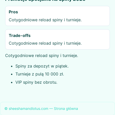
Pros
Cotygodniowe reload spiny i turnieje.
Trade-offs
Cotygodniowe reload spiny i turnieje.
Cotygodniowe reload spiny i turnieje.
Spiny za depozyt w piątek.
Turnieje z pulą 10 000 zł.
VIP spiny bez obrotu.
© sheeshamandlotus.com — Strona główna