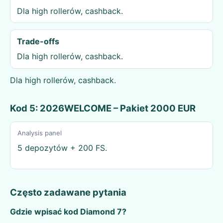
Dla high rollerów, cashback.
Trade-offs
Dla high rollerów, cashback.
Dla high rollerów, cashback.
Kod 5: 2026WELCOME – Pakiet 2000 EUR
Analysis panel
5 depozytów + 200 FS.
Często zadawane pytania
Gdzie wpisać kod Diamond 7?