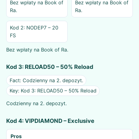
Bez wpłaty na Book of
Bez wpłaty na Book of
Ra.
Ra.
Kod 2: NODEP7 – 20
FS
Bez wpłaty na Book of Ra.
Kod 3: RELOAD50 – 50% Reload
Fact: Codzienny na 2. depozyt.
Key: Kod 3: RELOAD50 – 50% Reload
Codzienny na 2. depozyt.
Kod 4: VIPDIAMOND – Exclusive
Pros