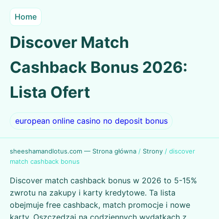
Home
Discover Match
Cashback Bonus 2026:
Lista Ofert
european online casino no deposit bonus
sheeshamandlotus.com — Strona główna
/
Strony
/
discover
match cashback bonus
Discover match cashback bonus w 2026 to 5-15%
zwrotu na zakupy i karty kredytowe. Ta lista
obejmuje free cashback, match promocje i nowe
karty. Oszczędzaj na codziennych wydatkach z