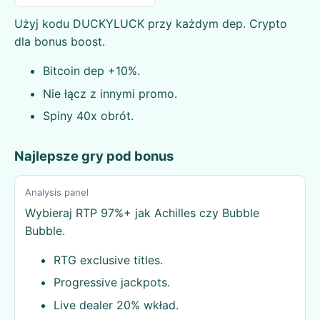
Użyj kodu DUCKYLUCK przy każdym dep. Crypto
dla bonus boost.
Bitcoin dep +10%.
Nie łącz z innymi promo.
Spiny 40x obrót.
Najlepsze gry pod bonus
Analysis panel
Wybieraj RTP 97%+ jak Achilles czy Bubble
Bubble.
RTG exclusive titles.
Progressive jackpots.
Live dealer 20% wkład.