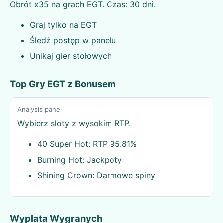
Obrót x35 na grach EGT. Czas: 30 dni.
Graj tylko na EGT
Śledź postęp w panelu
Unikaj gier stołowych
Top Gry EGT z Bonusem
Analysis panel
Wybierz sloty z wysokim RTP.
40 Super Hot: RTP 95.81%
Burning Hot: Jackpoty
Shining Crown: Darmowe spiny
Wypłata Wygranych