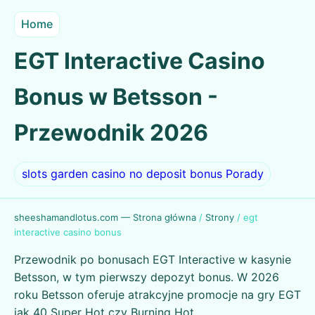
Home
EGT Interactive Casino
Bonus w Betsson -
Przewodnik 2026
slots garden casino no deposit bonus Porady
sheeshamandlotus.com — Strona główna
/
Strony
/
egt
interactive casino bonus
Przewodnik po bonusach EGT Interactive w kasynie
Betsson, w tym pierwszy depozyt bonus. W 2026
roku Betsson oferuje atrakcyjne promocje na gry EGT
jak 40 Super Hot czy Burning Hot.