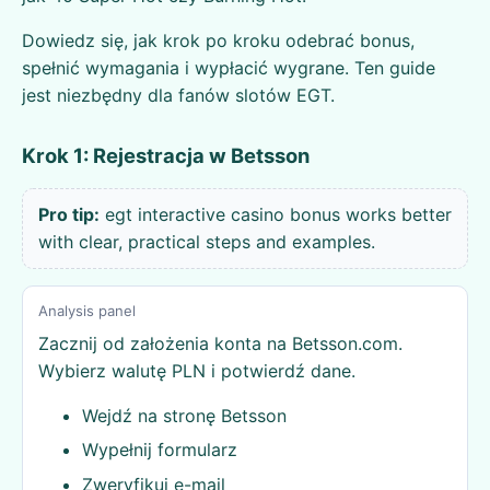
Dowiedz się, jak krok po kroku odebrać bonus,
spełnić wymagania i wypłacić wygrane. Ten guide
jest niezbędny dla fanów slotów EGT.
Krok 1: Rejestracja w Betsson
Pro tip:
egt interactive casino bonus works better
with clear, practical steps and examples.
Analysis panel
Zacznij od założenia konta na Betsson.com.
Wybierz walutę PLN i potwierdź dane.
Wejdź na stronę Betsson
Wypełnij formularz
Zweryfikuj e-mail