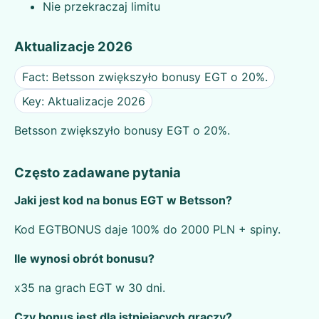
Nie przekraczaj limitu
Aktualizacje 2026
Fact: Betsson zwiększyło bonusy EGT o 20%.
Key: Aktualizacje 2026
Betsson zwiększyło bonusy EGT o 20%.
Często zadawane pytania
Jaki jest kod na bonus EGT w Betsson?
Kod EGTBONUS daje 100% do 2000 PLN + spiny.
Ile wynosi obrót bonusu?
x35 na grach EGT w 30 dni.
Czy bonus jest dla istniejących graczy?