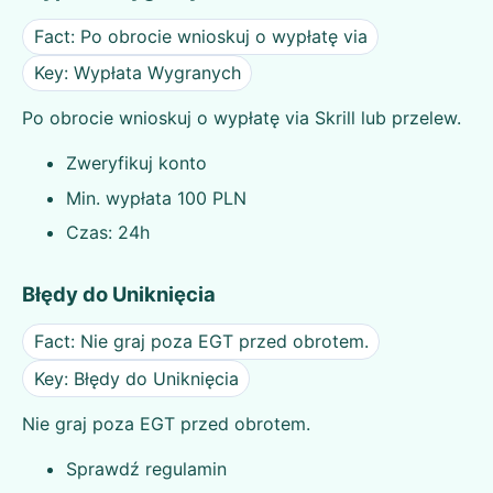
Fact: Po obrocie wnioskuj o wypłatę via
Key: Wypłata Wygranych
Po obrocie wnioskuj o wypłatę via Skrill lub przelew.
Zweryfikuj konto
Min. wypłata 100 PLN
Czas: 24h
Błędy do Uniknięcia
Fact: Nie graj poza EGT przed obrotem.
Key: Błędy do Uniknięcia
Nie graj poza EGT przed obrotem.
Sprawdź regulamin