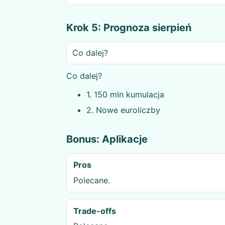
Krok 5: Prognoza sierpień
Co dalej?
Co dalej?
1. 150 mln kumulacja
2. Nowe euroliczby
Bonus: Aplikacje
Pros
Polecane.
Trade-offs