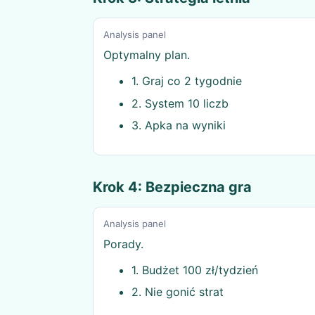
Analysis panel
Optymalny plan.
1. Graj co 2 tygodnie
2. System 10 liczb
3. Apka na wyniki
Krok 4: Bezpieczna gra
Analysis panel
Porady.
1. Budżet 100 zł/tydzień
2. Nie gonić strat