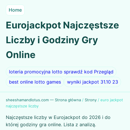
Home
Eurojackpot Najczęstsze
Liczby i Godziny Gry
Online
loteria promocyjna lotto sprawdź kod Przegląd
best online lotto games
wyniki jackpot 31.10 23
sheeshamandlotus.com — Strona główna
/
Strony
/
euro jackpot
najczęstsze liczby
Najczęstsze liczby w Eurojackpot do 2026 i do
której godziny gra online. Lista z analizą.