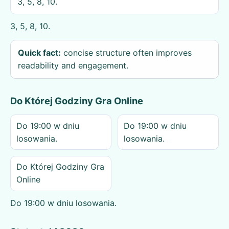
3, 5, 8, 10.
3, 5, 8, 10.
Quick fact:
concise structure often improves
readability and engagement.
Do Której Godziny Gra Online
Do 19:00 w dniu
Do 19:00 w dniu
losowania.
losowania.
Do Której Godziny Gra
Online
Do 19:00 w dniu losowania.