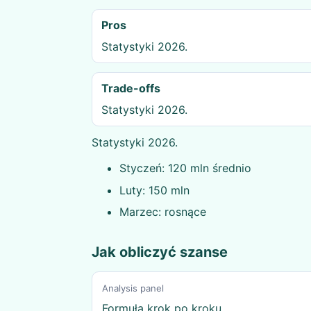
Pros
Statystyki 2026.
Trade-offs
Statystyki 2026.
Statystyki 2026.
Styczeń: 120 mln średnio
Luty: 150 mln
Marzec: rosnące
Jak obliczyć szanse
Analysis panel
Formuła krok po kroku.