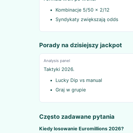
Kombinacje 5/50 x 2/12
Syndykaty zwiększają odds
Porady na dzisiejszy jackpot
Analysis panel
Taktyki 2026.
Lucky Dip vs manual
Graj w grupie
Często zadawane pytania
Kiedy losowanie Euromillions 2026?