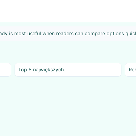
ady is most useful when readers can compare options quick
Top 5 największych.
Re