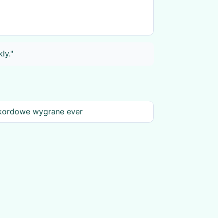
ly."
kordowe wygrane ever