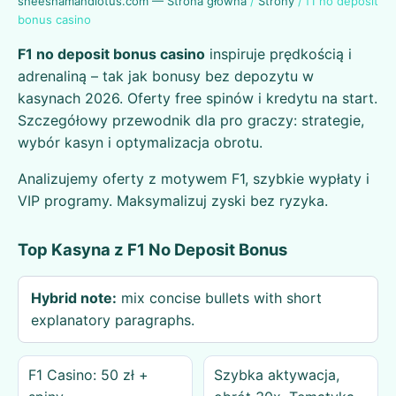
sheeshamandlotus.com — Strona główna
/
Strony
/
f1 no deposit
bonus casino
F1 no deposit bonus casino
inspiruje prędkością i
adrenaliną – tak jak bonusy bez depozytu w
kasynach 2026. Oferty free spinów i kredytu na start.
Szczegółowy przewodnik dla pro graczy: strategie,
wybór kasyn i optymalizacja obrotu.
Analizujemy oferty z motywem F1, szybkie wypłaty i
VIP programy. Maksymalizuj zyski bez ryzyka.
Top Kasyna z F1 No Deposit Bonus
Hybrid note:
mix concise bullets with short
explanatory paragraphs.
F1 Casino: 50 zł +
Szybka aktywacja,