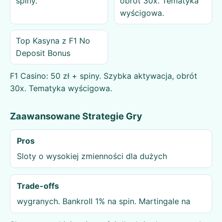
spiny.
obrót 30x. Tematyka
wyścigowa.
Top Kasyna z F1 No
Deposit Bonus
F1 Casino: 50 zł + spiny. Szybka aktywacja, obrót
30x. Tematyka wyścigowa.
Zaawansowane Strategie Gry
Pros
Sloty o wysokiej zmienności dla dużych
Trade-offs
wygranych. Bankroll 1% na spin. Martingale na