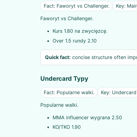
Fact: Faworyt vs Challenger.
Key: Mai
Faworyt vs Challenger.
Kurs 1.80 na zwycięzcę.
Over 1.5 rundy 2.10
Quick fact:
concise structure often imp
Undercard Typy
Fact: Popularne walki.
Key: Undercard
Popularne walki.
MMA influencer wygrana 2.50
KO/TKO 1.90