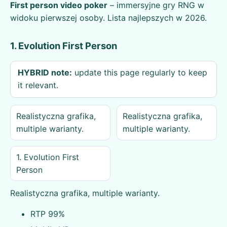
First person video poker
– immersyjne gry RNG w
widoku pierwszej osoby. Lista najlepszych w 2026.
1. Evolution First Person
HYBRID note:
update this page regularly to keep
it relevant.
Realistyczna grafika,
Realistyczna grafika,
multiple warianty.
multiple warianty.
1. Evolution First
Person
Realistyczna grafika, multiple warianty.
RTP 99%