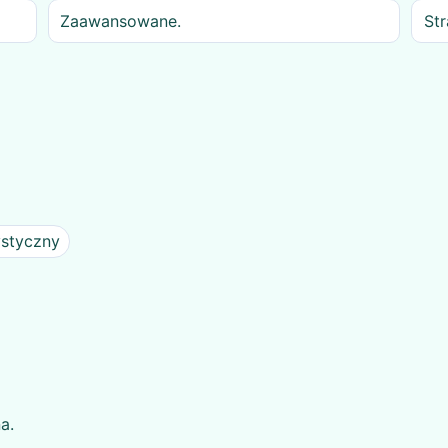
Zaawansowane.
Str
ystyczny
a.