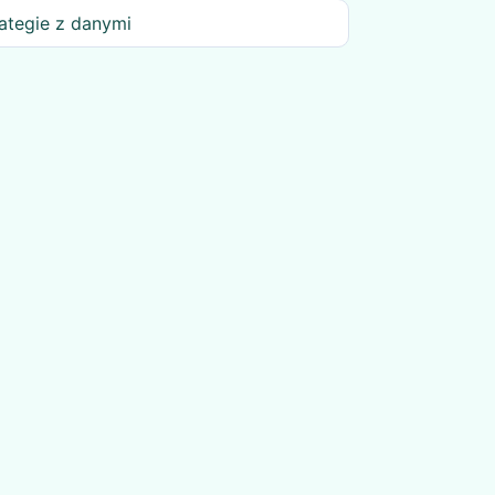
ategie z danymi