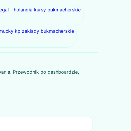
egal - holandia kursy bukmacherskie
mucky kp zakłady bukmacherskie
wania. Przewodnik po dashboardzie,