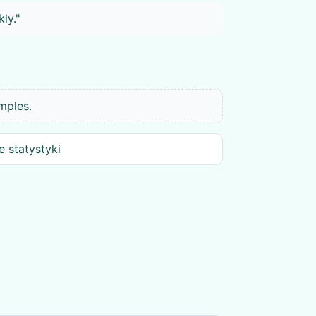
ly."
mples.
e statystyki