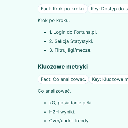
Fact: Krok po kroku.
Key: Dostęp do s
Krok po kroku.
1. Login do Fortuna.pl.
2. Sekcja Statystyki.
3. Filtruj ligi/mecze.
Kluczowe metryki
Fact: Co analizować.
Key: Kluczowe m
Co analizować.
xG, posiadanie piłki.
H2H wyniki.
Over/under trendy.