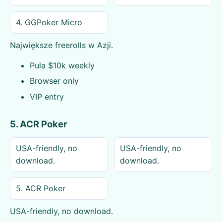
4. GGPoker Micro
Największe freerolls w Azji.
Pula $10k weekly
Browser only
VIP entry
5. ACR Poker
USA-friendly, no
USA-friendly, no
download.
download.
5. ACR Poker
USA-friendly, no download.