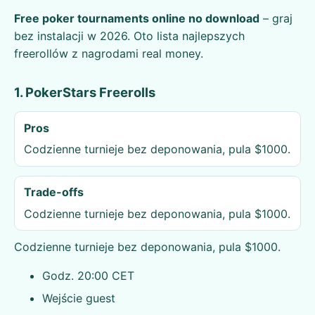
Free poker tournaments online no download
– graj
bez instalacji w 2026. Oto lista najlepszych
freerollów z nagrodami real money.
1. PokerStars Freerolls
Pros
Codzienne turnieje bez deponowania, pula $1000.
Trade-offs
Codzienne turnieje bez deponowania, pula $1000.
Codzienne turnieje bez deponowania, pula $1000.
Godz. 20:00 CET
Wejście guest