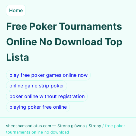
Home
Free Poker Tournaments
Online No Download Top
Lista
play free poker games online now
online game strip poker
poker online without registration
playing poker free online
sheeshamandlotus.com — Strona główna
/
Strony
/
free poker
tournaments online no download