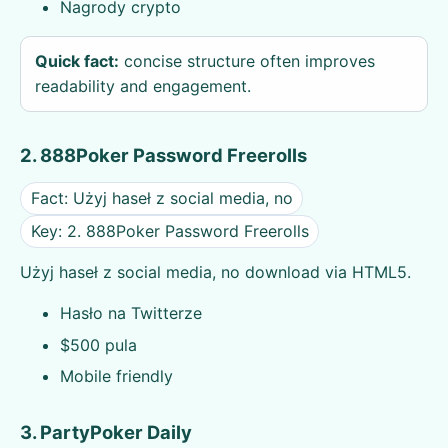
Nagrody crypto
Quick fact:
concise structure often improves
readability and engagement.
2. 888Poker Password Freerolls
Fact: Użyj haseł z social media, no
Key: 2. 888Poker Password Freerolls
Użyj haseł z social media, no download via HTML5.
Hasło na Twitterze
$500 pula
Mobile friendly
3. PartyPoker Daily