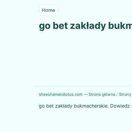
Home
go bet zakłady buk
sheeshamandlotus.com — Strona główna
/
Strony
go bet zakłady bukmacherskie. Dowiedz si