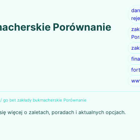
dar
rej
macherskie Porównanie
zak
Por
zak
fin
for
www
/
go bet zakłady bukmacherskie Porównanie
ę więcej o zaletach, poradach i aktualnych opcjach.