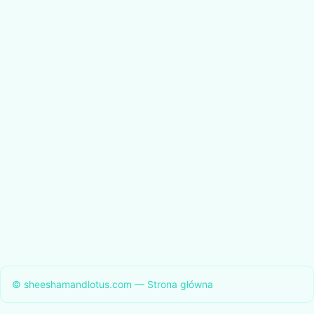
© sheeshamandlotus.com — Strona główna