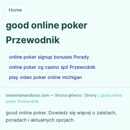
Home
good online poker
Przewodnik
online poker signup bonuses Porady
online poker og casino spil Przewodnik
play video poker online michigan
sheeshamandlotus.com — Strona główna
/
Strony
/
good online
poker Przewodnik
good online poker. Dowiedz się więcej o zaletach,
poradach i aktualnych opcjach.