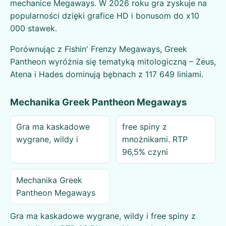
mechanice Megaways. W 2026 roku gra zyskuje na
popularności dzięki grafice HD i bonusom do x10
000 stawek.
Porównując z Fishin' Frenzy Megaways, Greek
Pantheon wyróżnia się tematyką mitologiczną – Zeus,
Atena i Hades dominują bębnach z 117 649 liniami.
Mechanika Greek Pantheon Megaways
Gra ma kaskadowe
free spiny z
wygrane, wildy i
mnożnikami. RTP
96,5% czyni
Mechanika Greek
Pantheon Megaways
Gra ma kaskadowe wygrane, wildy i free spiny z