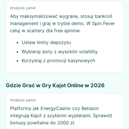
Analysis panel
Aby maksymalizować wygrane, stosuj bankroll
management i graj w trybie demo. W Spin Fever
celuj w scattery dla free spinów.
Ustaw limity depozytu
Wybieraj sloty z wysokim volatility
Korzystaj z promocji kasynowych
Gdzie Grać w Gry Kajot Online w 2026
Analysis panel
Platformy jak EnergyCasino czy Betsson
integrują Kajot z szybkimi wypłatami. Sprawdź
bonusy powitalne do 2000 zł.