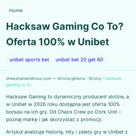
Home
Hacksaw Gaming Co To?
Oferta 100% w Unibet
unibet sports bet
unibet bet 20 get 60
sheeshamandlotus.com — Strona główna
/
Strony
/
hacksaw
gaming co to
Hacksaw Gaming to dynamiczny producent slotów, a
w Unibet w 2026 roku dostępna jest oferta 100%
bonusu na ich gry. Od Chaos Crew po Dork Unit –
poznaj markę i jak skorzystać z promocji.
Artykuł analizuje historię, hity i zalety gry w Unibet z