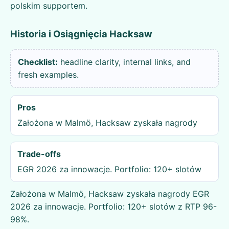
polskim supportem.
Historia i Osiągnięcia Hacksaw
Checklist:
headline clarity, internal links, and
fresh examples.
Pros
Założona w Malmö, Hacksaw zyskała nagrody
Trade-offs
EGR 2026 za innowacje. Portfolio: 120+ slotów
Założona w Malmö, Hacksaw zyskała nagrody EGR
2026 za innowacje. Portfolio: 120+ slotów z RTP 96-
98%.