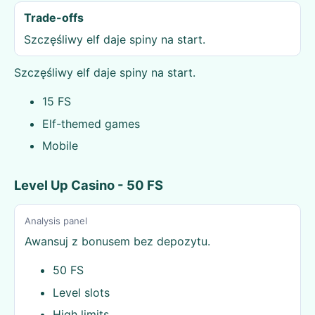
Trade-offs
Szczęśliwy elf daje spiny na start.
Szczęśliwy elf daje spiny na start.
15 FS
Elf-themed games
Mobile
Level Up Casino - 50 FS
Analysis panel
Awansuj z bonusem bez depozytu.
50 FS
Level slots
High limits