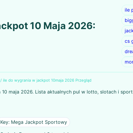
ile
big
ackpot 10 Maja 2026:
jac
cs 
dre
mon
/
ile do wygrania w jackpot 10maja 2026 Przegląd
10 maja 2026. Lista aktualnych pul w lotto, slotach i spo
Key: Mega Jackpot Sportowy