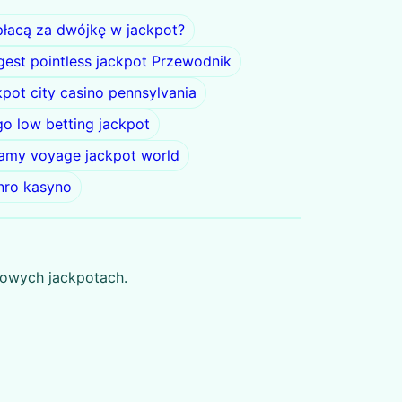
 płacą za dwójkę w jackpot?
gest pointless jackpot Przewodnik
kpot city casino pennsylvania
go low betting jackpot
amy voyage jackpot world
ro kasyno
rtowych jackpotach.