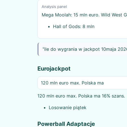
Analysis panel
Mega Moolah: 15 mln euro. Wild West Go
Hall of Gods: 8 mln
"ile do wygrania w jackpot 10maja 202
Eurojackpot
120 mln euro max. Polska ma
120 mln euro max. Polska ma 16% szans.
Losowanie piątek
Powerball Adaptacje