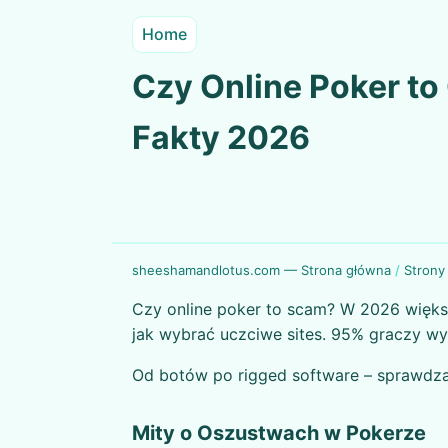
Home
Czy Online Poker to
Fakty 2026
sheeshamandlotus.com — Strona główna
/
Strony
Czy online poker to scam? W 2026 większoś
jak wybrać uczciwe sites. 95% graczy wy
Od botów po rigged software – sprawdz
Mity o Oszustwach w Pokerze