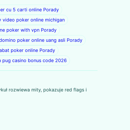
er cu 5 carti online Porady
y video poker online michigan
ine poker with vpn Porady
domino poker online uang asli Porady
abat poker online Porady
n pug casino bonus code 2026
kuł rozwiewa mity, pokazuje red flags i