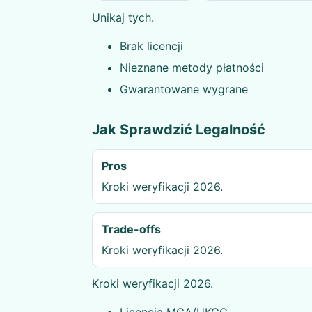
Unikaj tych.
Brak licencji
Nieznane metody płatności
Gwarantowane wygrane
Jak Sprawdzić Legalność
Pros
Kroki weryfikacji 2026.
Trade-offs
Kroki weryfikacji 2026.
Kroki weryfikacji 2026.