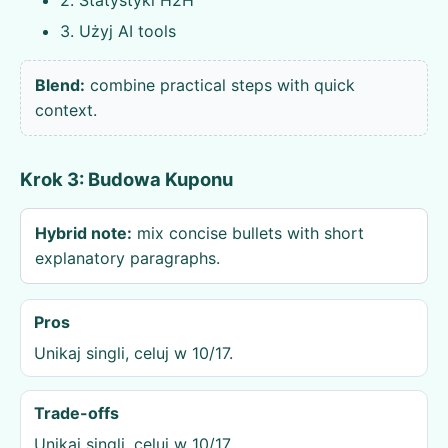
3. Użyj AI tools
Blend:
combine practical steps with quick
context.
Krok 3: Budowa Kuponu
Hybrid note:
mix concise bullets with short
explanatory paragraphs.
Pros
Unikaj singli, celuj w 10/17.
Trade-offs
Unikaj singli, celuj w 10/17.