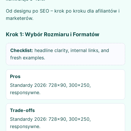
Od designu po SEO – krok po kroku dla afiliantów i
marketerów.
Krok 1: Wybór Rozmiaru i Formatów
Checklist:
headline clarity, internal links, and
fresh examples.
Pros
Standardy 2026: 728x90, 300x250,
responsywne.
Trade-offs
Standardy 2026: 728x90, 300x250,
responsywne.