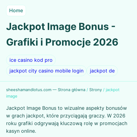
Home
Jackpot Image Bonus -
Grafiki i Promocje 2026
ice casino kod pro
jackpot city casino mobile login
jackpot de
sheeshamandlotus.com — Strona główna
/
Strony
/
jackpot
image
Jackpot Image Bonus to wizualne aspekty bonusów
w grach jackpot, które przyciągają graczy. W 2026
roku grafiki odgrywają kluczową rolę w promocjach
kasyn online.