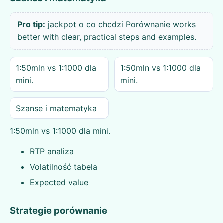
Pro tip:
jackpot o co chodzi Porównanie works
better with clear, practical steps and examples.
1:50mln vs 1:1000 dla
1:50mln vs 1:1000 dla
mini.
mini.
Szanse i matematyka
1:50mln vs 1:1000 dla mini.
RTP analiza
Volatilność tabela
Expected value
Strategie porównanie