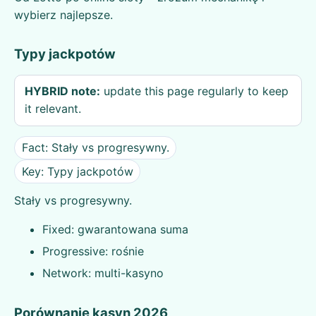
wybierz najlepsze.
Typy jackpotów
HYBRID note:
update this page regularly to keep
it relevant.
Fact: Stały vs progresywny.
Key: Typy jackpotów
Stały vs progresywny.
Fixed: gwarantowana suma
Progressive: rośnie
Network: multi-kasyno
Porównanie kasyn 2026