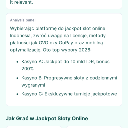
it relevant.
Analysis panel
Wybierając platformę do jackpot slot online
Indonesia, zwróć uwagę na licencje, metody
płatności jak OVO czy GoPay oraz mobilną
optymalizację. Oto top wybory 2026:
Kasyno A: Jackpot do 10 mld IDR, bonus
200%
Kasyno B: Progresywne sloty z codziennymi
wygranymi
Kasyno C: Ekskluzywne turnieje jackpotowe
Jak Grać w Jackpot Sloty Online