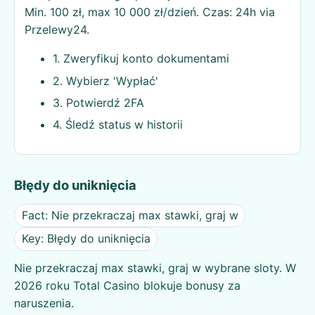
Min. 100 zł, max 10 000 zł/dzień. Czas: 24h via
Przelewy24.
1. Zweryfikuj konto dokumentami
2. Wybierz 'Wypłać'
3. Potwierdź 2FA
4. Śledź status w historii
Błędy do uniknięcia
Fact: Nie przekraczaj max stawki, graj w
Key: Błędy do uniknięcia
Nie przekraczaj max stawki, graj w wybrane sloty. W
2026 roku Total Casino blokuje bonusy za
naruszenia.