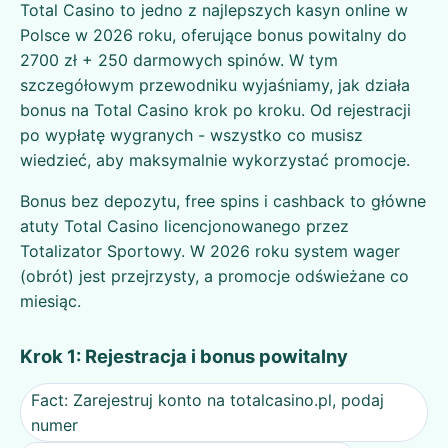
Total Casino to jedno z najlepszych kasyn online w
Polsce w 2026 roku, oferujące bonus powitalny do
2700 zł + 250 darmowych spinów. W tym
szczegółowym przewodniku wyjaśniamy, jak działa
bonus na Total Casino krok po kroku. Od rejestracji
po wypłatę wygranych - wszystko co musisz
wiedzieć, aby maksymalnie wykorzystać promocje.
Bonus bez depozytu, free spins i cashback to główne
atuty Total Casino licencjonowanego przez
Totalizator Sportowy. W 2026 roku system wager
(obrót) jest przejrzysty, a promocje odświeżane co
miesiąc.
Krok 1: Rejestracja i bonus powitalny
Fact: Zarejestruj konto na totalcasino.pl, podaj
numer