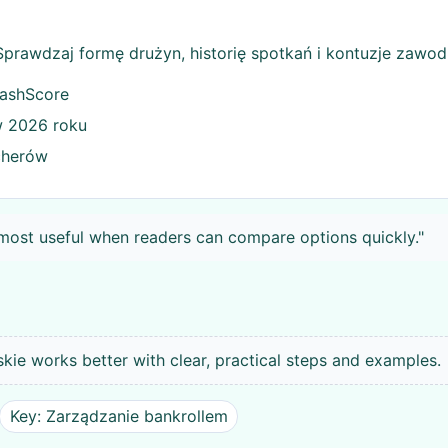
Sprawdzaj formę drużyn, historię spotkań i kontuzje zawo
FlashScore
w 2026 roku
cherów
most useful when readers can compare options quickly."
e works better with clear, practical steps and examples.
Key: Zarządzanie bankrollem