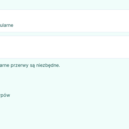
gularne
ularne przerwy są niezbędne.
typów