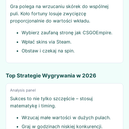
Gra polega na wrzucaniu skórek do wspólnej
puli. Koło fortuny losuje zwycięzcę
proporcjonalnie do wartości wkładu.
Wybierz zaufaną stronę jak CSGOEmpire.
Wpłać skins via Steam.
Obstaw i czekaj na spin.
Top Strategie Wygrywania w 2026
Analysis panel
Sukces to nie tylko szczęście – stosuj
matematykę i timing.
Wrzucaj małe wartości w dużych pulach.
Graj w godzinach niskiej konkurencji.